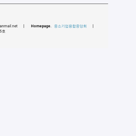
nmail.net
Homepage.
중소기업융합중앙회
45호